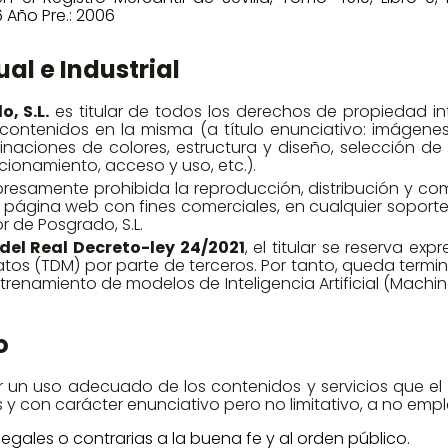
6 Año Pre.: 2006
ual e Industrial
, S.L.
es titular de todos los derechos de propiedad int
ontenidos en la misma (a título enunciativo: imágenes,
inaciones de colores, estructura y diseño, selección d
ionamiento, acceso y uso, etc.).
resamente prohibida la reproducción, distribución y co
 página web con fines comerciales, en cualquier soporte 
or de Posgrado, S.L.
 del Real Decreto-ley 24/2021
, el titular se reserva ex
datos (TDM) por parte de terceros. Por tanto, queda termi
ntrenamiento de modelos de Inteligencia Artificial (Machin
o
 un uso adecuado de los contenidos y servicios que el
 y con carácter enunciativo pero no limitativo, a no empl
, ilegales o contrarias a la buena fe y al orden público.