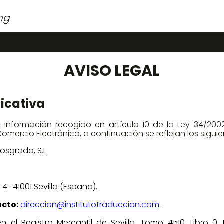
ng
AVISO LEGAL
ficativa
nformación recogido en artículo 10 de la Ley 34/2002, 
omercio Electrónico, a continuación se reflejan los sigui
osgrado, S.L.
4 · 41001 Sevilla (España).
acto:
direccion@institutotraduccion.com
.
n el Registro Mercantil de Sevilla, Tomo 4510, Libro 0, 