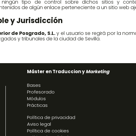
ningún tipo de control sobre dichos sitios y cont
ntenidos de algún enlace perteneciente a un sitio web aj
ble y Jurisdicción
erior de Posgrado, S.L.
y el usuario se regirá por la nor
gados y tribunales de la ciudad de Sevilla.
Máster en Traduccion y
Marketing
Bases
Profesorado
Módulos
Prácticas
Política de privacidad
Aviso legal
Política de cookies